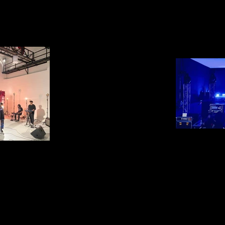
Bangkok Es
p20